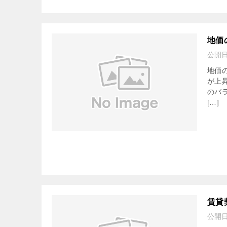
地価
公開
地価
が上
のバ
[…]
賃貸
公開