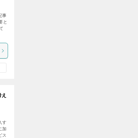
記事
要と
て
考え
入す
に加
ビス