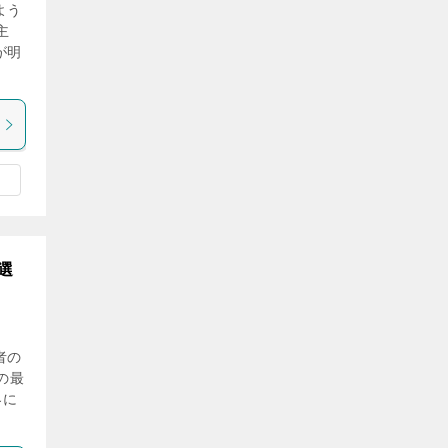
よう
主
が明
選
者の
の最
界に