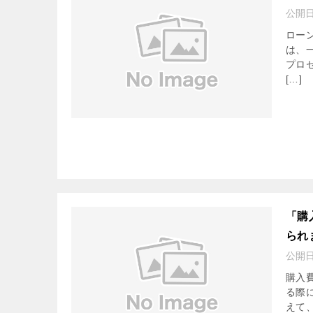
公開
ロー
は、
プロ
[…]
「購
られ
公開
購入
る際
えて