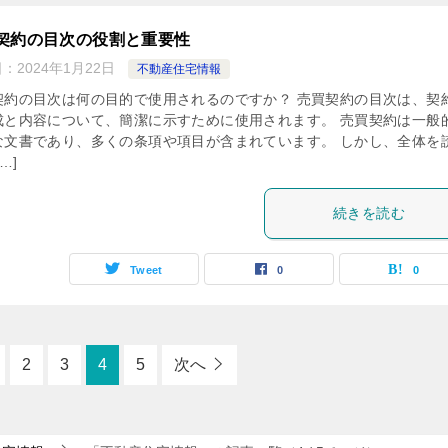
契約の目次の役割と重要性
日：
2024年1月22日
不動産住宅情報
契約の目次は何の目的で使用されるのですか？ 売買契約の目次は、契
成と内容について、簡潔に示すために使用されます。 売買契約は一般
な文書であり、多くの条項や項目が含まれています。 しかし、全体を
…]
続きを読む
Tweet
0
0
2
3
4
5
次へ