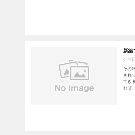
新築
公開
その
され
でき
れば、