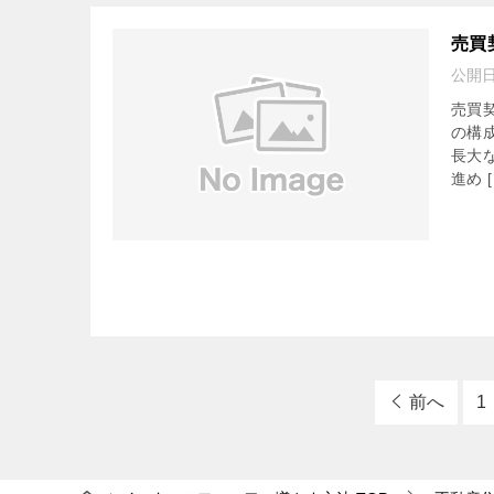
売買
公開
売買
の構
長大
進め [
前へ
1