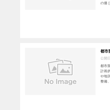
の価 [
都市
公開
都市
計画
や地
整備、