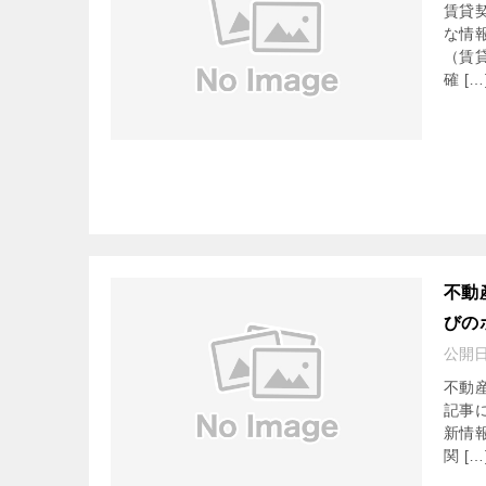
賃貸
な情
（賃
確 […
不動
びの
公開
不動
記事
新情
関 […