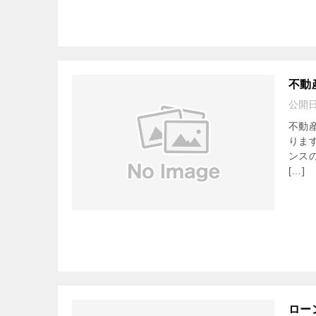
不動
公開
不動
りま
ンス
[…]
ロー