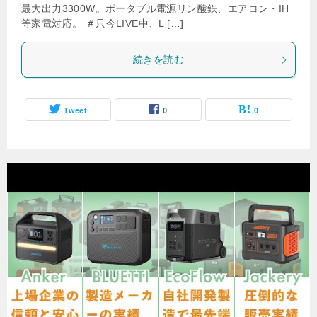
最大出力3300W。ポータブル電源リン酸鉄、エアコン・IH
等家電対応。 ＃只今LIVE中、L […]
続きを読む
Tweet
0
0