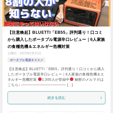
【注意喚起】BLUETTI「EB55」評判通り！口コミ
から購入したポータブル電源辛口レビュー｜6人家族
の食糧危機＆エネルギー危機対策
公開日：
2023年2月21日
ポータブル電源オススメ
【注意喚起】BLUETTI「EB55」評判通り！口コミから購入
したポータブル電源辛口レビュー｜6人家族の食糧危機＆エ
ネルギー危機対策
1,300人が登録中
秘密のメルマガは
こちら↓ ───────────────── […]
続きを読む