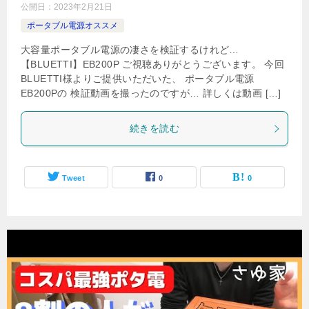
公開日：
2023年2月21日
ポータブル電源オススメ
大容量ポータブル電源の凄さを検証するけれど…
【BLUETTI】EB200P ご視聴ありがとうございます。 今回
BLUETTI様よりご提供いただいた、 ポータブル電源
EB200Pの 検証動画を撮ったのですが… 詳しくは動画 […]
続きを読む
Tweet
0
0