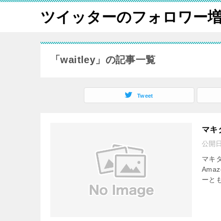
ツイッターのフォロワー
「waitley」の記事一覧
Tweet
マキタ
公開
マキタ
Am
ーとも言