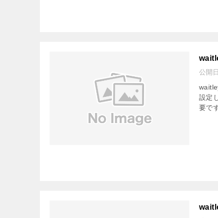
wai
公開
wai
設定
要です
wai