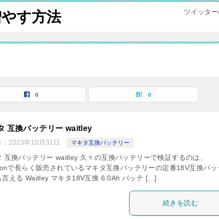
ツイッター
増やす方法
0
0
 互換バッテリー waitley
日：
2023年10月31日
マキタ互換バッテリー
 互換バッテリー waitley 久々の互換バッテリーで検証するのは、
azonで長らく販売されているマキタ互換バッテリーの定番18V互換バッ
える Waitley マキタ18V互換 6.0Ah バッテ […]
続きを読む