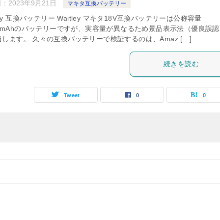
日：
2023年9月21日
マキタ互換バッテリー
tley 互換バッテリー Waitley マキタ18V互換バッテリーは公称容量
000mAhのバッテリーですが、実容量が異なるため景品表示法（優良誤
します。 久々の互換バッテリーで検証するのは、Amaz […]
続きを読む
Tweet
0
0