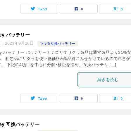
Tweet
0
0
tley バッテリー
日：
2023年9月26日
マキタ互換バッテリー
tley バッテリー バッテリーカテゴリでサクラ製品は通常製品より31%
し、粗悪品にサクラを使い低価格&高品質にみせかけているので注意が
。 下記の4項目を中心に分解･検証を進め、互換バッテリ […]
続きを読む
Tweet
0
0
tley 互換バッテリー