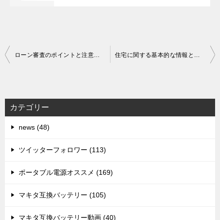
投
ローン審査のポイントと注意点：審査基準から進行まで徹底解説
住宅に関する基本的な情報と手続きについて
稿
ナ
ビ
カテゴリー
ゲ
news (48)
ー
シ
ツイッターフォロワー (113)
ョ
ポータブル電源オススメ (169)
ン
マキタ互換バッテリー (105)
マキタ互換バッテリー動画 (40)