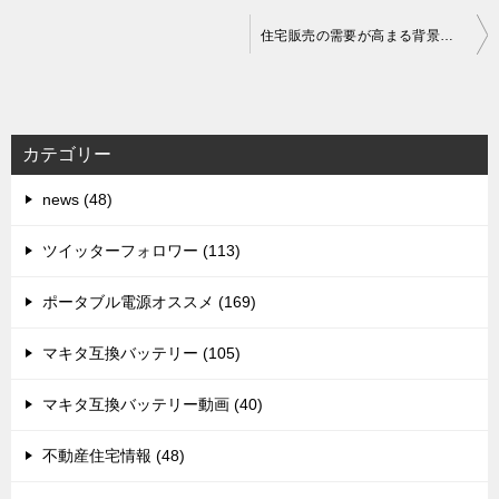
投
住宅販売の需要が高まる背景とマーケティング戦略の変化
稿
ナ
ビ
カテゴリー
ゲ
news (48)
ー
シ
ツイッターフォロワー (113)
ョ
ポータブル電源オススメ (169)
ン
マキタ互換バッテリー (105)
マキタ互換バッテリー動画 (40)
不動産住宅情報 (48)