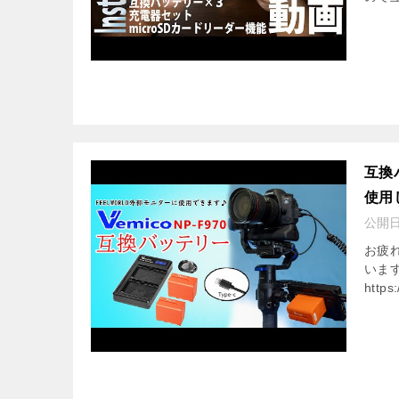
互換バ
使用
公開
お疲れ
いま
http