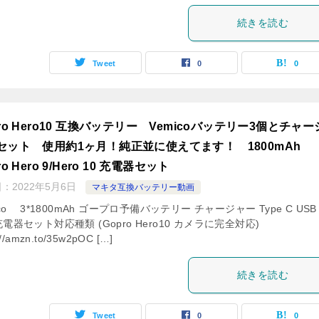
続きを読む
Tweet
0
0
ro Hero10 互換バッテリー Vemicoバッテリー3個とチャ
セット 使用約1ヶ月！純正並に使えてます！ 1800mAh
ro Hero 9/Hero 10 充電器セット
日：
2022年5月6日
マキタ互換バッテリー動画
ico 3*1800mAh ゴープロ予備バッテリー チャージャー Type C USB
電器セット対応種類 (Gopro Hero10 カメラに完全対応)
://amzn.to/35w2pOC […]
続きを読む
Tweet
0
0