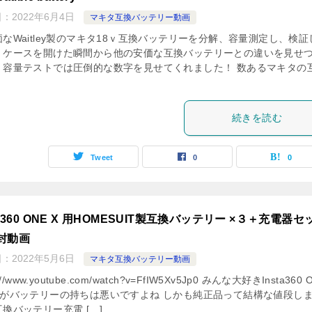
日：
2022年6月4日
マキタ互換バッテリー動画
なWaitley製のマキタ18ｖ互換バッテリーを分解、容量測定し、検証
！ケースを開けた瞬間から他の安価な互換バッテリーとの違いを見せ
、容量テストでは圧倒的な数字を見せてくれました！ 数あるマキタの
続きを読む
Tweet
0
0
ta360 ONE X 用HOMESUIT製互換バッテリー ×３＋充電器セ
封動画
日：
2022年5月6日
マキタ互換バッテリー動画
s://www.youtube.com/watch?v=FfIW5Xv5Jp0 みんな大好きInsta360 
すがバッテリーの持ちは悪いですよね しかも純正品って結構な値段し
換バッテリー充電 […]