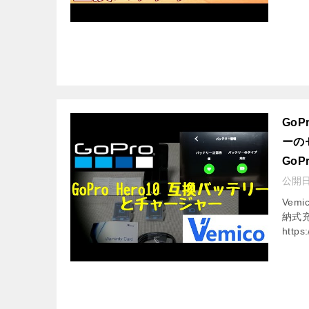
GoP
ーの
GoP
公開
Vem
納式充
https