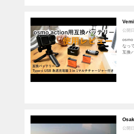
Vem
公開
osm
なっ
互換
Osak
公開