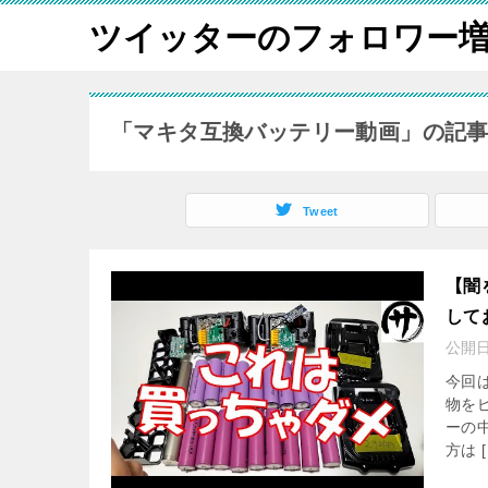
ツイッターのフォロワー
「マキタ互換バッテリー動画」の記
Tweet
【闇
して
公開
今回
物を
ーの
方は [