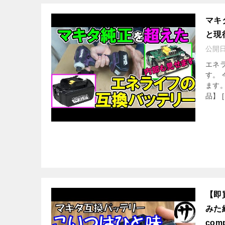
マキ
と現
公開
エネ
す。
ます
品】 [
【即
みた結
comp