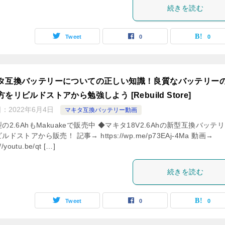
続きを読む
Tweet
0
0
タ互換バッテリーについての正しい知識！良質なバッテリー
をリビルドストアから勉強しよう [Rebuild Store]
日：
2022年6月4日
マキタ互換バッテリー動画
の2.6AhもMakuakeで販売中 ◆マキタ18V2.6Ahの新型互換バッテ
ルドストアから販売！ 記事→ https://wp.me/p73EAj-4Ma 動画→
//youtu.be/qt […]
続きを読む
Tweet
0
0