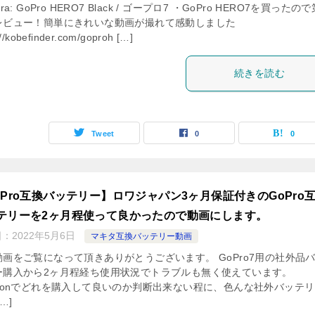
ra: GoPro HERO7 Black / ゴープロ7 ・GoPro HERO7を買ったの
レビュー！簡単にきれいな動画が撮れて感動しました
://kobefinder.com/goproh […]
続きを読む
Tweet
0
0
oPro互換バッテリー】ロワジャパン3ヶ月保証付きのGoPro
テリーを2ヶ月程使って良かったので動画にします。
日：
2022年5月6日
マキタ互換バッテリー動画
動画をご覧になって頂きありがとうございます。 GoPro7用の社外品
ー購入から2ヶ月程経ち使用状況でトラブルも無く使えています。
azonでどれを購入して良いのか判断出来ない程に、色んな社外バッテ
…]