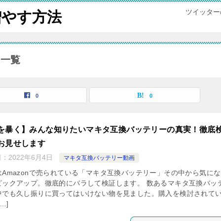
ツイッター
増やす方法
事一覧
0
0
を暴く】みんな知りたいマキタ互換バッテリーの真実！徹底
お見せします
日：
2022年6月4日
マキタ互換バッテリー動画
はAmazonで売られている「マキタ互換バッテリー」その中から気に
ピックアップ。徹底的にバラして検証します。 数あるマキタ互換バッ
中でも久し振りに買ってはいけない物を見ました。購入を検討されて
…]