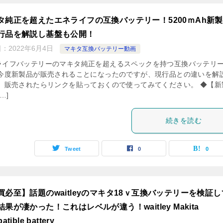
タ純正を超えたエネライフの互換バッテリー！5200ｍAh新
行品を解説し基盤も公開！
日：
2022年6月4日
マキタ互換バッテリー動画
ライフバッテリーのマキタ純正を超えるスペックを持つ互換バッテリ
 今度新製品が販売されることになったのですが、現行品との違いを解
。 販売されたらリンクを貼っておくので使ってみてください。 ◆【新
…]
続きを読む
Tweet
0
0
買必至】話題のwaitleyのマキタ18ｖ互換バッテリーを検証し
果が凄かった！これはレベルが違う！waitley Makita
atible battery