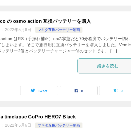
ico の osmo action 互換バッテリーを購入
日：
2022年5月6日
マキタ互換バッテリー動画
o action はRS（手振れ補正）onの状態だと70分程度でバッテリー切
てしまいます。そこで旅行用に互換バッテリーを購入しました。Vemic
バッテリー2個とバッテリーチャージャー付のセットです。 […]
続きを読む
Tweet
0
0
a timelapse GoPro HERO7 Black
日：
2022年5月6日
マキタ互換バッテリー動画