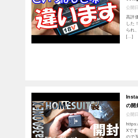
公開
高評価
した
られ
[…]
Ins
の開
公開
http
Xで
ので互