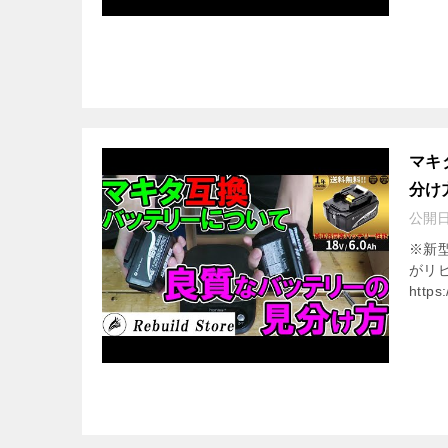
マキ
分け方
公開
※新型
がリビ
https: