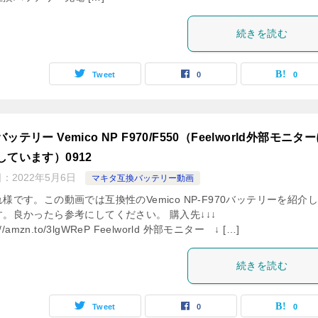
続きを読む
Tweet
0
0
ッテリー Vemico NP F970/F550（Feelworld外部モニタ
しています）0912
日：
2022年5月6日
マキタ互換バッテリー動画
様です。この動画では互換性のVemico NP-F970バッテリーを紹介
す。良かったら参考にしてください。 購入先↓↓↓
s://amzn.to/3lgWReP Feelworld 外部モニター ↓ […]
続きを読む
Tweet
0
0