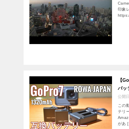
Came
印象
https
【G
バッ
公開
この
テリ
Am
があ [