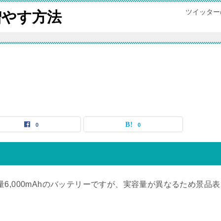
ツイッター
増やす方法
0
0
称容量6,000mAhのバッテリーですが、実容量が異なるため景品表