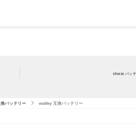
shorai バ
互換バッテリー
waitley 互換バッテリー